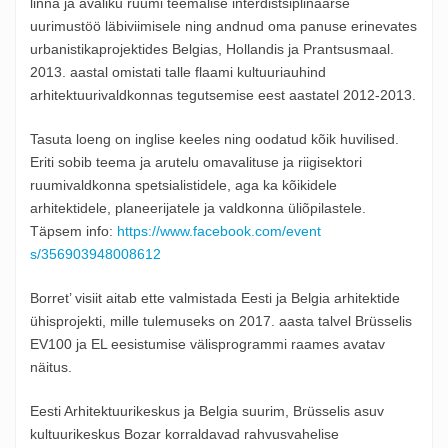
linna ja avaliku ruumi teemalise interdistsiplinaarse
uurimustöö läbiviimisele ning andnud oma panuse erinevates
urbanistikaprojektides Belgias, Hollandis ja Prantsusmaal.
2013. aastal omistati talle flaami kultuuriauhind
arhitektuurivaldkonnas tegutsemise eest aastatel 2012-2013.
Tasuta loeng on inglise keeles ning oodatud kõik huvilised.
Eriti sobib teema ja arutelu omavalituse ja riigisektori
ruumivaldkonna spetsialistidele, aga ka kõikidele
arhitektidele, planeerijatele ja valdkonna üliõpilastele.
Täpsem info:
https://www.facebook.com/event
s/356903948008612
Borret’ visiit aitab ette valmistada Eesti ja Belgia arhitektide
ühisprojekti, mille tulemuseks on 2017. aasta talvel Brüsselis
EV100 ja EL eesistumise välisprogrammi raames avatav
näitus.
Eesti Arhitektuurikeskus ja Belgia suurim, Brüsselis asuv
kultuurikeskus Bozar korraldavad rahvusvahelise