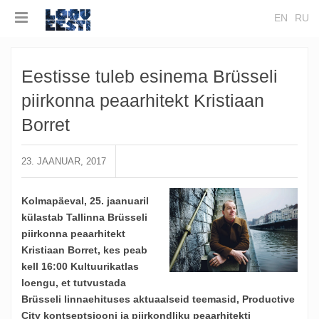
EN
RU
Eestisse tuleb esinema Brüsseli
piirkonna peaarhitekt Kristiaan
Borret
23. JAANUAR, 2017
Kolmapäeval, 25. jaanuaril
külastab Tallinna Brüsseli
piirkonna peaarhitekt
Kristiaan Borret, kes peab
kell 16:00 Kultuurikatlas
loengu, et tutvustada
Brüsseli linnaehituses aktuaalseid teemasid, Productive
City kontseptsiooni ja piirkondliku peaarhitekti