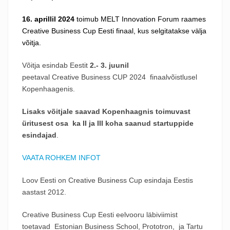
16. aprillil 2024
toimub MELT Innovation Forum raames
Creative Business Cup Eesti finaal, kus selgitatakse välja
võitja.
Võitja esindab Eestit
2.- 3. juunil
peetaval
Creative
Business
CUP
2024 finaalvõistlusel
Kopenhaagenis.
Lisaks võitjale saavad Kopenhaagnis toimuvast
üritusest osa ka II ja III koha saanud startuppide
esindajad
.
VAATA ROHKEM INFOT
Loov Eesti on
Creative
Business
Cup
esindaja Eestis
aastast 2012.
Creative
Business
Cup
Eesti eelvooru läbiviimist
toetavad Estonian
Business
School, Prototron, ja Tartu