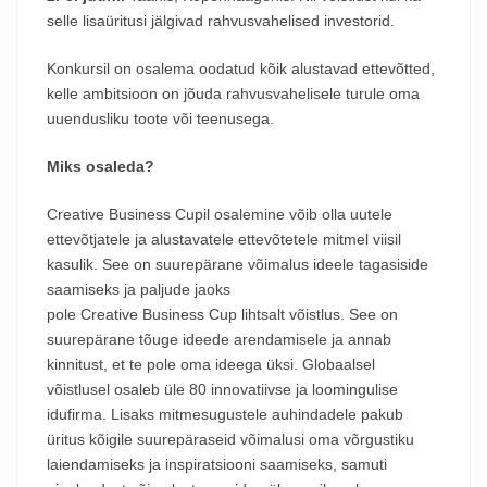
selle lisaüritusi jälgivad rahvusvahelised investorid.
Konkursil on osalema oodatud kõik alustavad ettevõtted,
kelle ambitsioon on jõuda rahvusvahelisele turule oma
uuendusliku toote või teenusega.
Miks osaleda?
Creative
Business
Cupil osalemine võib olla uutele
ettevõtjatele ja alustavatele ettevõtetele mitmel viisil
kasulik. See on suurepärane võimalus ideele tagasiside
saamiseks ja paljude jaoks
pole
Creative
Business
Cup
lihtsalt võistlus. See on
suurepärane tõuge ideede arendamisele ja annab
kinnitust, et te pole oma ideega üksi. Globaalsel
võistlusel osaleb üle 80 innovatiivse ja loomingulise
idufirma. Lisaks mitmesugustele auhindadele pakub
üritus kõigile suurepäraseid võimalusi oma võrgustiku
laiendamiseks ja inspiratsiooni saamiseks, samuti