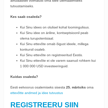
ainulaadset võimalust oma idee ülemaailmseks
tutvustamiseks.
Kes saab osaleda?
Kui Sinu idees on olulisel kohal loomingulisus.
Kui Sinu idee on äriline, kontseptsioonil peab
olema turupotentsiaal.
Kui Sinu ettevõte omab õigust ideele, millega
konkursil osaleb.
Kui Sinu ettevõte on registreeritud Eestis.
Kui Sinu ettevõte ei ole varem saanud rohkem kui
1 000 000 USD investeeringuid.
Kuidas osaleda?
Eesti eelvoorus osalemiseks sisesta
25. märtsiks
oma
ettevõtte andmed ja idee tutvustus
REGISTREERU SIIN