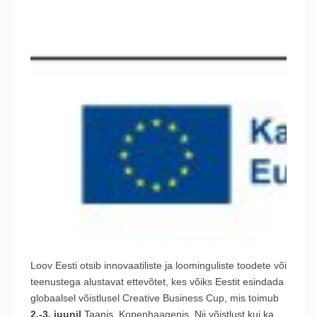
Loov Eesti otsib innovaatiliste ja loominguliste toodete või
teenustega alustavat ettevõtet, kes võiks Eestit esindada
globaalsel võistlusel
Creative
Business
Cup
, mis toimub
2.-3. juunil
Taanis, Kopenhaagenis. Nii võistlust kui ka