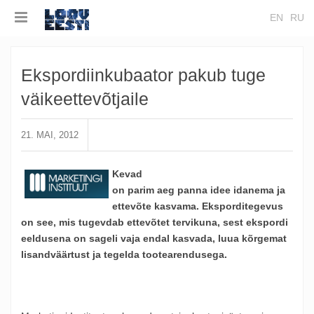
EN
RU
Ekspordiinkubaator pakub tuge
väikeettevõtjaile
21. MAI, 2012
Kevad
on parim aeg panna idee idanema ja
ettevõte kasvama. Eksporditegevus
on see, mis tugevdab ettevõtet tervikuna, sest ekspordi
eeldusena on sageli vaja endal kasvada, luua kõrgemat
lisandväärtust ja tegelda tootearendusega.