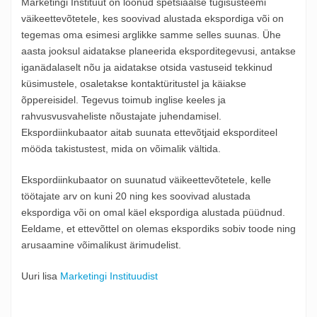
Marketingi Instituut on loonud spetsiaalse tugisüsteemi
väikeettevõtetele, kes soovivad alustada ekspordiga või on
tegemas oma esimesi arglikke samme selles suunas. Ühe
aasta jooksul aidatakse planeerida eksporditegevusi, antakse
iganädalaselt nõu ja aidatakse otsida vastuseid tekkinud
küsimustele, osaletakse kontaktüritustel ja käiakse
õppereisidel. Tegevus toimub inglise keeles ja
rahvusvusvaheliste nõustajate juhendamisel.
Ekspordiinkubaator aitab suunata ettevõtjaid eksporditeel
mööda takistustest, mida on võimalik vältida.
Ekspordiinkubaator on suunatud väikeettevõtetele, kelle
töötajate arv on kuni 20 ning kes soovivad alustada
ekspordiga või on omal käel ekspordiga alustada püüdnud.
Eeldame, et ettevõttel on olemas ekspordiks sobiv toode ning
arusaamine võimalikust ärimudelist.
Uuri lisa
Marketingi Instituudist