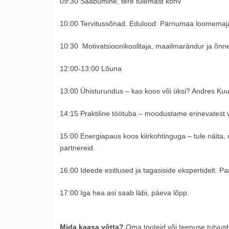
09:30 Saabumine, tere tulemast kohv
10:00 Tervitussõnad. Edulood: Pärnumaa loomemaj
10:30 Motivatsioonikoolitaja, maailmarändur ja õnne
12:00-13:00 Lõuna
13:00 Ühisturundus – kas koos või üksi? Andres Kuu
14:15 Praktiline töötuba – moodustame erinevatest
15:00 Energiapaus koos kiirkohtinguga – tule näita, 
partnereid.
16:00 Ideede esitlused ja tagasiside ekspertidelt. P
17:00 Iga hea asi saab läbi, päeva lõpp.
Mida kaasa võtta?
Oma tooteid või teenuse tutvustus