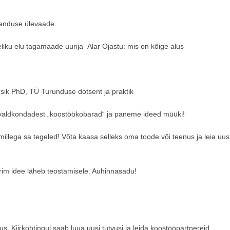
anduse ülevaade.
liku elu tagamaade uurija Alar Ojastu: mis on kõige alus
sik PhD, TÜ Turunduse dotsent ja praktik
 valdkondadest „koostöökobarad“ ja paneme ideed müüki!
millega sa tegeled! Võta kaasa selleks oma toode või teenus ja leia uus
arim idee läheb teostamisele. Auhinnasadu!
. Kiirkohtingul saab luua uusi tutvusi ja leida koostööpartnereid.