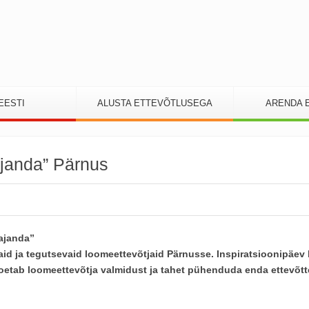
EESTI
ALUSTA ETTEVÕTLUSEGA
ARENDA 
ajanda” Pärnus
ajanda”
aid ja tegutsevaid loomeettevõtjaid Pärnusse. Inspiratsioonipäev
oetab loomeettevõtja valmidust ja tahet pühenduda enda ettevõtt