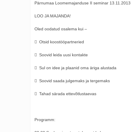
Pärnumaa Loomemajanduse II seminar 13.11.2013 E
LOO JA MAJANDA!
Oled oodatud osalema kui –
 Otsid koostööpartneried
 Soovid leida uusi kontakte
 Sul on idee ja plaanid oma äriga alustada
 Soovid saada julgemaks ja tergemaks
 Tahad särada ettevõtlustaevas
Programm: