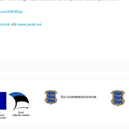
l.com/k9h8hjw
annik
või
www.peak.ee