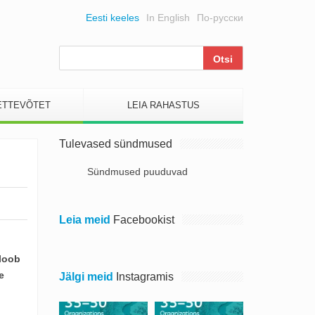
Eesti keeles
In English
По-русски
ETTEVÕTET
LEIA RAHASTUS
Tulevased sündmused
Sündmused puuduvad
Leia meid
Facebookist
 loob
e
Jälgi meid
Instagramis