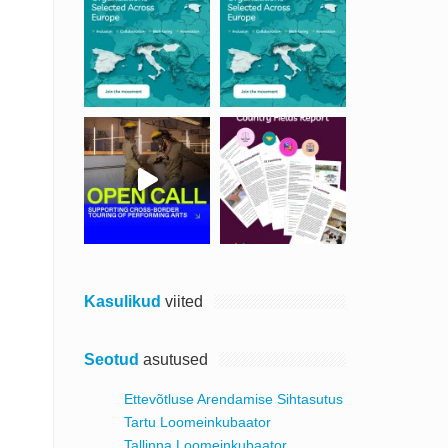
Kasulikud
viited
Seotud
asutused
Ettevõtluse Arendamise Sihtasutus
Tartu Loomeinkubaator
Tallinna Loomeinkubaator