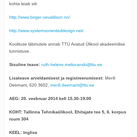
kohta leiab siit:
http://www.birger-sevaldson.no/
http://www.systemsorienteddesign.net/
Koolituse läbinutele annab TTÜ Avatud Ülikool akadeemilise
tunnistuse.
Sisuline teave:
ruth-helene.melioranski@ttu.ee
Lisateave arveldamisest ja registreerumisest:
Merili
Deemant, 620 3602,
merili.deemant@ttu.ee
AEG:
20. veebruar 2014 kell 15.30-19.00
KOHT:
Tallinna Tehnikaülikool, Ehitajate tee 5, 6. korpus
ruum 304
KEEL:
Inglise