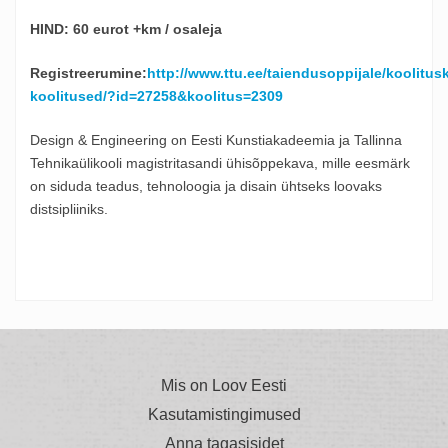
HIND:
60 eurot +km / osaleja
Registreerumine:
http://www.ttu.ee/taiendusoppijale/koolitus
koolitused/?id=27258&koolitus=2309
Design & Engineering on Eesti Kunstiakadeemia ja Tallinna
Tehnikaülikooli magistritasandi ühisõppekava, mille eesmärk
on siduda teadus, tehnoloogia ja disain ühtseks loovaks
distsipliiniks.
Mis on Loov Eesti
Kasutamistingimused
Anna tagasisidet