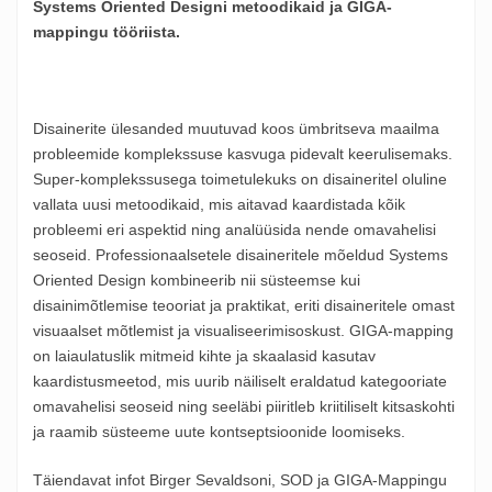
Systems Oriented Designi metoodikaid ja GIGA-
mappingu tööriista.
Disainerite ülesanded muutuvad koos ümbritseva maailma
probleemide komplekssuse kasvuga pidevalt keerulisemaks.
Super-komplekssusega toimetulekuks on disaineritel oluline
vallata uusi metoodikaid, mis aitavad kaardistada kõik
probleemi eri aspektid ning analüüsida nende omavahelisi
seoseid. Professionaalsetele disaineritele mõeldud Systems
Oriented Design kombineerib nii süsteemse kui
disainimõtlemise teooriat ja praktikat, eriti disaineritele omast
visuaalset mõtlemist ja visualiseerimisoskust. GIGA-mapping
on laiaulatuslik mitmeid kihte ja skaalasid kasutav
kaardistusmeetod, mis uurib näiliselt eraldatud kategooriate
omavahelisi seoseid ning seeläbi piiritleb kriitiliselt kitsaskohti
ja raamib süsteeme uute kontseptsioonide loomiseks.
Täiendavat infot Birger Sevaldsoni, SOD ja GIGA-Mappingu