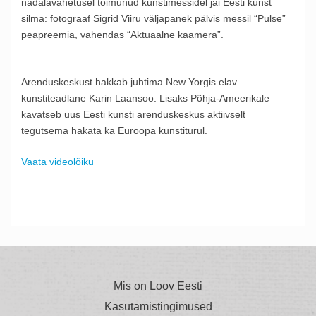
nädalavahetusel toimunud kunstimessidel jäi Eesti kunst
silma: fotograaf Sigrid Viiru väljapanek pälvis messil “Pulse”
peapreemia, vahendas “Aktuaalne kaamera”.
Arenduskeskust hakkab juhtima New Yorgis elav
kunstiteadlane Karin Laansoo. Lisaks Põhja-Ameerikale
kavatseb uus Eesti kunsti arenduskeskus aktiivselt
tegutsema hakata ka Euroopa kunstiturul.
Vaata videolõiku
Mis on Loov Eesti
Kasutamistingimused