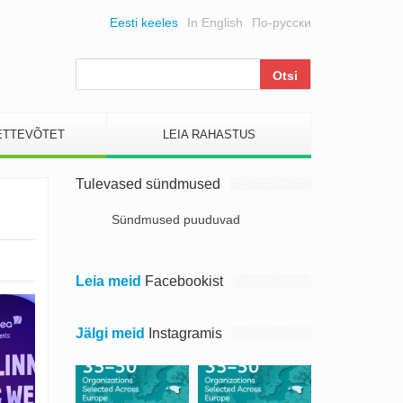
Eesti keeles
In English
По-русски
ETTEVÕTET
LEIA RAHASTUS
Tulevased sündmused
Sündmused puuduvad
Leia meid
Facebookist
Jälgi meid
Instagramis