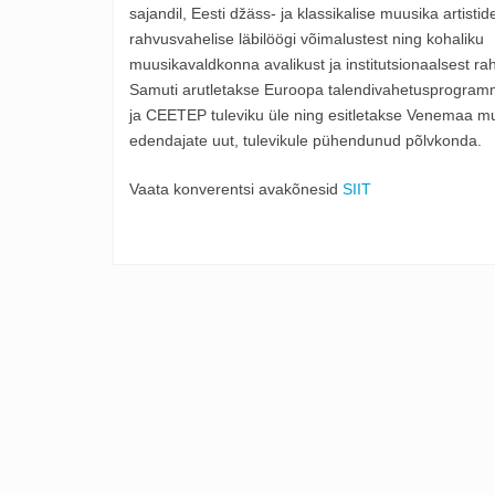
sajandil, Eesti džäss- ja klassikalise muusika artistid
rahvusvahelise läbilöögi võimalustest ning kohaliku
muusikavaldkonna avalikust ja institutsionaalsest ra
Samuti arutletakse Euroopa talendivahetusprogra
ja CEETEP tuleviku üle ning esitletakse Venemaa m
edendajate uut, tulevikule pühendunud põlvkonda.
Vaata konverentsi avakõnesid
SIIT