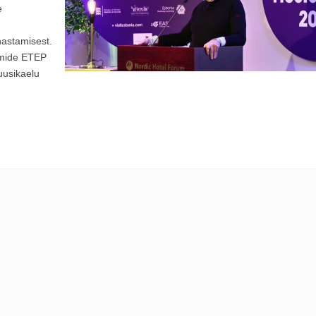
e
hastamisest.
mmide ETEP
uusikaelu