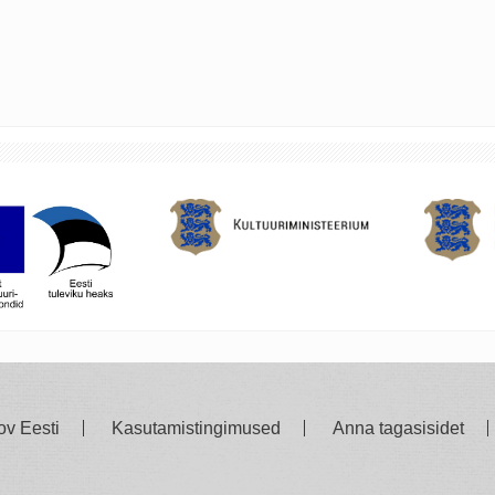
ov Eesti
Kasutamistingimused
Anna tagasisidet