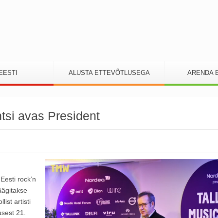
EESTI
ALUSTA ETTEVÕTLUSEGA
ARENDA 
tsi avas President
“Eesti rock’n
äägitakse
ist artisti
usest 21.