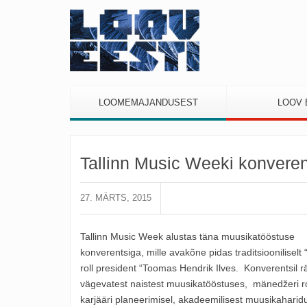
LOOMEMAJANDUSEST
LOOV 
Tallinn Music Weeki konveren
27. MÄRTS, 2015
Tallinn Music Week alustas täna muusikatööstuse
konverentsiga, mille avakõne pidas traditsiooniliselt 
roll president “Toomas Hendrik Ilves. Konverentsil r
vägevatest naistest muusikatööstuses, mänedžeri roll
karjääri planeerimisel, akadeemilisest muusikaharid