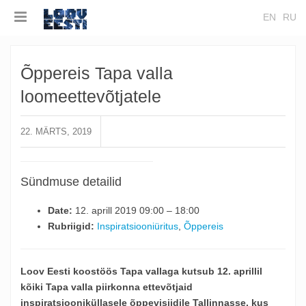
EN
RU
Õppereis Tapa valla
loomeettevõtjatele
22. MÄRTS, 2019
Sündmuse detailid
Date:
12. aprill 2019 09:00
–
18:00
Rubriigid:
Inspiratsiooniüritus
,
Õppereis
Loov Eesti koostöös Tapa vallaga kutsub 12. aprillil
kõiki Tapa valla piirkonna ettevõtjaid
inspiratsiooniküllasele õppevisiidile Tallinnasse, kus