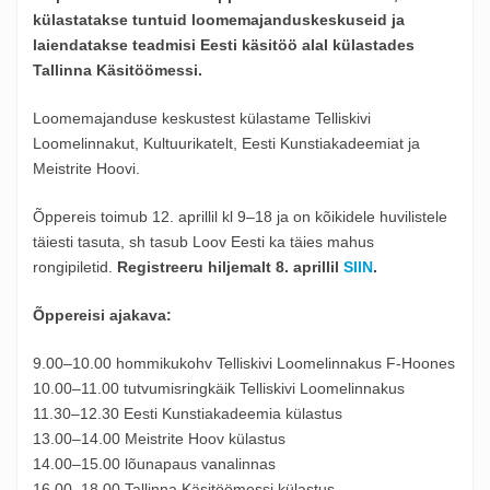
külastatakse tuntuid loomemajanduskeskuseid ja
laiendatakse teadmisi Eesti käsitöö alal külastades
Tallinna Käsitöömessi.
Loomemajanduse keskustest külastame Telliskivi
Loomelinnakut, Kultuurikatelt, Eesti Kunstiakadeemiat ja
Meistrite Hoovi.
Õppereis toimub 12. aprillil kl 9–18 ja on kõikidele huvilistele
täiesti tasuta, sh tasub Loov Eesti ka täies mahus
rongipiletid.
Registreeru hiljemalt 8. aprillil
SIIN
.
Õppereisi ajakava:
9.00–10.00 hommikukohv Telliskivi Loomelinnakus F-Hoones
10.00–11.00 tutvumisringkäik Telliskivi Loomelinnakus
11.30–12.30 Eesti Kunstiakadeemia külastus
13.00–14.00 Meistrite Hoov külastus
14.00–15.00 lõunapaus vanalinnas
16.00–18.00 Tallinna Käsitöömessi külastus