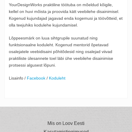
YourDesignWorks praktiline töötuba on mõeldud kõigile,
kellel on huvi mõista ja proovida kätt veebilehe disainimisel.
Kogenud kujundajad jagavad enda kogemusi ja töövõtteid, et
olla teejuhiks kodulehe kujundamisel.
Lõppeesmärk on luua sihtgrupile suunatud ning
funktsionaalne koduleht. Kogenud mentorid õpetavad
osalejatele veebidisaini põhitõdesid ning osalejad viivad
praktiliste ülesannete toel läbi ühe veebilehe disainimise
protsessi algusest lõpuni.
Lisainfo /
Facebook
/
Koduleht
Mis on Loov Eesti
Kasutamistingimused