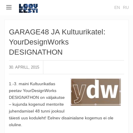
EN
RU
GARAGE48 JA Kultuurikatel:
YourDesignWorks
DESIGNATHON
30. APRILL, 2015
1.-3. maini Kultuurikatlas
peetav YourDesignWorks
DESIGNATHON on väljakutse
– kujunda kogenud mentorite
juhendamisel 48 tunni jooksul
täiesti uus koduleht! Eelnev disainialane kogemus ei ole
oluline.