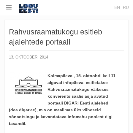
EN
RU
Rahvusraamatukogu esitleb
ajalehtede portaali
13. OKTOOBER, 2014
Kolmapäeval, 15. oktoobril kell 11
algaval infopäeval esitletakse
Rahvusraamatukogu väikeses
konverentsisaalis äsja avatud
portaali DIGARi Eesti ajalehed
(dea.digar.ee), mis on maailmas üks väheseid
sõnaotsingu ja kavandatava infomahu poolest riigi
tasandil.