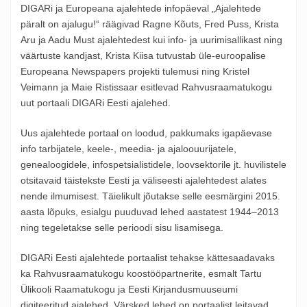
DIGARi ja Europeana ajalehtede infopäeval „Ajalehtede
päralt on ajalugu!“ räägivad Ragne Kõuts, Fred Puss, Krista
Aru ja Aadu Must ajalehtedest kui info- ja uurimisallikast ning
väärtuste kandjast, Krista Kiisa tutvustab üle-euroopalise
Europeana Newspapers projekti tulemusi ning Kristel
Veimann ja Maie Ristissaar esitlevad Rahvusraamatukogu
uut portaali DIGARi Eesti ajalehed.
Uus ajalehtede portaal on loodud, pakkumaks igapäevase
info tarbijatele, keele-, meedia- ja ajaloouurijatele,
genealoogidele, infospetsialistidele, loovsektorile jt. huvilistele
otsitavaid täistekste Eesti ja väliseesti ajalehtedest alates
nende ilmumisest. Täielikult jõutakse selle eesmärgini 2015.
aasta lõpuks, esialgu puuduvad lehed aastatest 1944–2013
ning tegeletakse selle perioodi sisu lisamisega.
DIGARi Eesti ajalehtede portaalist tehakse kättesaadavaks
ka Rahvusraamatukogu koostööpartnerite, esmalt Tartu
Ülikooli Raamatukogu ja Eesti Kirjandusmuuseumi
digiteeritud ajalehed. Värsked lehed on portaalist leitavad