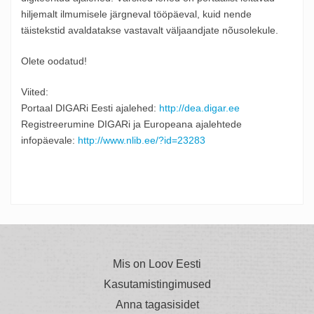
hiljemalt ilmumisele järgneval tööpäeval, kuid nende
täistekstid avaldatakse vastavalt väljaandjate nõusolekule.
Olete oodatud!
Viited:
Portaal DIGARi Eesti ajalehed:
http://dea.digar.ee
Registreerumine DIGARi ja Europeana ajalehtede
infopäevale:
http://www.nlib.ee/?id=23283
Mis on Loov Eesti
Kasutamistingimused
Anna tagasisidet