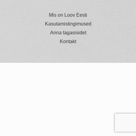
Mis on Loov Eesti
Kasutamistingimused
Anna tagasisidet
Kontakt