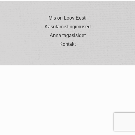
Mis on Loov Eesti
Kasutamistingimused
Anna tagasisidet
Kontakt