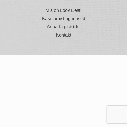
Mis on Loov Eesti
Kasutamistingimused
Anna tagasisidet
Kontakt