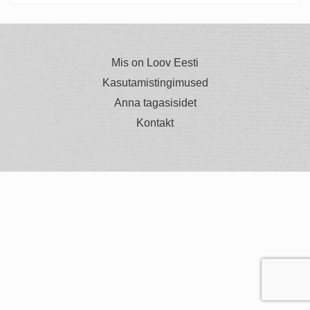
Mis on Loov Eesti
Kasutamistingimused
Anna tagasisidet
Kontakt