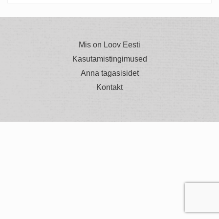
Mis on Loov Eesti
Kasutamistingimused
Anna tagasisidet
Kontakt