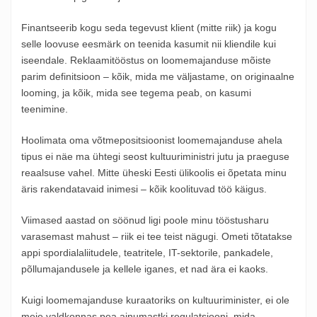
Finantseerib kogu seda tegevust klient (mitte riik) ja kogu
selle loovuse eesmärk on teenida kasumit nii kliendile kui
iseendale. Reklaamitööstus on loomemajanduse mõiste
parim definitsioon – kõik, mida me väljastame, on originaalne
looming, ja kõik, mida see tegema peab, on kasumi
teenimine.
Hoolimata oma võtmepositsioonist loomemajanduse ahela
tipus ei näe ma ühtegi seost kultuuriministri jutu ja praeguse
reaalsuse vahel. Mitte üheski Eesti ülikoolis ei õpetata minu
äris rakendatavaid inimesi – kõik koolituvad töö käigus.
Viimased aastad on söönud ligi poole minu tööstusharu
varasemast mahust – riik ei tee teist nägugi. Ometi tõtatakse
appi spordialaliitudele, teatritele, IT-sektorile, pankadele,
põllumajandusele ja kellele iganes, et nad ära ei kaoks.
Kuigi loomemajanduse kuraatoriks on kultuuriminister, ei ole
meie valdkonnas pea ainumastki regulatsiooni, mida