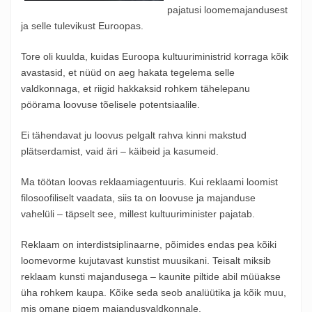
pajatusi loomemajandusest
ja selle tulevikust Euroopas.
Tore oli kuulda, kuidas Euroopa kultuuriministrid korraga kõik
avastasid, et nüüd on aeg hakata tegelema selle
valdkonnaga, et riigid hakkaksid rohkem tähelepanu
pöörama loovuse tõelisele potentsiaalile.
Ei tähendavat ju loovus pelgalt rahva kinni makstud
plätserdamist, vaid äri – käibeid ja kasumeid.
Ma töötan loovas reklaamiagentuuris. Kui reklaami loomist
filosoofiliselt vaadata, siis ta on loovuse ja majanduse
vahelüli – täpselt see, millest kultuuriminister pajatab.
Reklaam on interdistsiplinaarne, põimides endas pea kõiki
loomevorme kujutavast kunstist muusikani. Teisalt miksib
reklaam kunsti majandusega – kaunite piltide abil müüakse
üha rohkem kaupa. Kõike seda seob analüütika ja kõik muu,
mis omane pigem majandusvaldkonnale.