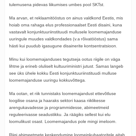
tulemusena pidevas liikumises umbes pool SKTst.
Ma arvan, et reklaamitööstus on ainus valdkond Eestis, mis
hoiab oma rahaga elus professionaalset Eesti disaini, kuna
vastavalt konjunktuuriinstituudi mullusele loomemajanduse
uuringule muudes valdkondades (v.a rõivatööstus) sama
hästi kui puudub igasugune disainerite kontsentratsioon.
Minu kui loomemajanduses tegutseja ootus riigile on väga
lihtne ja erineb oluliselt kultuuriministri jutust. Samas langeb
see üks ühele kokku Eesti konjunktuuriinstituudi mulluse
loomemajanduse uuringu kokkuvõttega.
Ma ootan, et riik tunnistaks loomemajandust ettevõtluse
loogilise osana ja haaraks sektori kaasa riiklikesse
arengukavadesse ja programmidesse, abimeetmeid
reguleerivasse seadustikku. Ja räägiks sellest kui elu
loomulikust osast. Loomemajandus pole mingi imeloom.
Riigi abimeetmete keskendumine loomeinkubaatoritele aitab