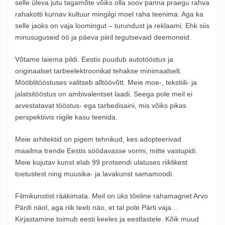
selle üleva jutu tagamõte võiks olla soov panna praegu rahva
rahakotti kurnav kultuur mingilgi moel raha teenima. Aga ka
selle jaoks on vaja loomingut – turundust ja reklaami. Ehk siis
minusuguseid öö ja päeva piiril tegutsevaid deemoneid.
Võtame laiema pildi. Eestis puudub autotööstus ja
originaalset tarbeelektroonikat tehakse minimaalselt.
Mööblitööstuses valitseb alltöövõtt. Meie moe-, tekstiili- ja
jalatsitööstus on ambivalentset laadi. Seega pole meil ei
arvestatavat tööstus- ega tarbedisaini, mis võiks pikas
perspektiivis riigile kasu teenida.
Meie arhitektid on pigem tehnikud, kes adopteerivad
maailma trende Eestis söödavasse vormi, mitte vastupidi.
Meie kujutav kunst elab 99 protsendi ulatuses riiklikest
toetustest ning muusika- ja lavakunst samamoodi.
Filmikunstist rääkimata. Meil on üks tõeline rahamagnet Arvo
Pärdi näol, aga riik teeb näo, et tal pole Pärti vaja…
Kirjastamine toimub eesti keeles ja eestlastele. Kõik muud