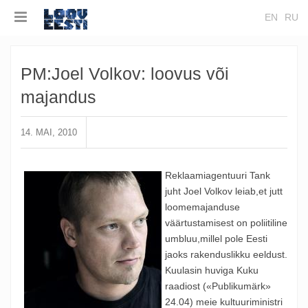
EN
RU
PM:Joel Volkov: loovus või
majandus
14. MAI, 2010
Reklaamiagentuuri Tank
juht Joel Volkov leiab,et jutt
loomemajanduse
väärtustamisest on poliitiline
umbluu,millel pole Eesti
jaoks rakenduslikku eeldust.
Kuulasin huviga Kuku
raadiost («Publikumärk»
24.04) meie kultuuriministri