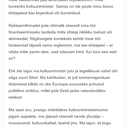
kureeriks kultuuriminister. Samas on üle poole minu büroo
töötajatest kas kirjanikud või kunstnikud.
Reklaamifirmadel pole võimalik otseselt oma töö
finantseerimiseks taotleda mitte ühtegi riiklikku toetust või
abimeedet. Riigihangete kontekstis kehtib meie töö
hindamisel täpselt sama reglement, mis tee-ehitajatel – ei
võida mitte parim idee, vaid odavaim hind. Kui loov see veel
on?
Ehk siis tajun ma kultuuriministri jutu ja tegelikkuse vahel üht
väga suurt lõhet. Ma kahtlustan, et jutt loomemajanduse
tõstmisest kilbile on üks Euroopa-suuruseks puhutud
poliitiline umbluu, millel pole Eesti jaoks rakenduslikku
eeldust.
Ma saan aru, praegu mõeldakse kultuuriministeeriumis
pigem asjadele, mis jäävad otseselt nende jõuvälja –
muuseumid, kultuurikatlad, teatrid jms. Ma tajun, et kogu