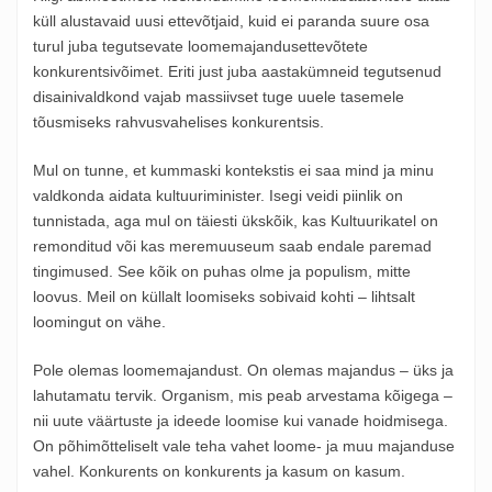
küll alustavaid uusi ettevõtjaid, kuid ei paranda suure osa
turul juba tegutsevate loomemajandusettevõtete
konkurentsivõimet. Eriti just juba aastakümneid tegutsenud
disainivaldkond vajab massiivset tuge uuele tasemele
tõusmiseks rahvusvahelises konkurentsis.
Mul on tunne, et kummaski kontekstis ei saa mind ja minu
valdkonda aidata kultuuriminister. Isegi veidi piinlik on
tunnistada, aga mul on täiesti ükskõik, kas Kultuurikatel on
remonditud või kas meremuuseum saab endale paremad
tingimused. See kõik on puhas olme ja populism, mitte
loovus. Meil on küllalt loomiseks sobivaid kohti – lihtsalt
loomingut on vähe.
Pole olemas loomemajandust. On olemas majandus – üks ja
lahutamatu tervik. Organism, mis peab arvestama kõigega –
nii uute väärtuste ja ideede loomise kui vanade hoidmisega.
On põhimõtteliselt vale teha vahet loome- ja muu majanduse
vahel. Konkurents on konkurents ja kasum on kasum.