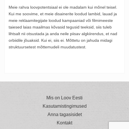
Meie rahva loovpotentsiaal ei ole madalam kui mõnel teisel.
Kui me soovime, et meie disainerite loodud lambid, lauad ja
meie reklaamitegijate loodud kampaaniad või filmimeeste
taiesed laias maailmas kõvasid tegusid teeksid, siis tuleb
lihtsalt nii otsustada ja anda neile piisav algkiirendus, et nad
orbiidile jõuaksid. Kui ei, siis ei. Mõttetu on jahuda midagi
struktuursetest mõttemudeli muudatustest.
Mis on Loov Eesti
Kasutamistingimused
Anna tagasisidet
Kontakt