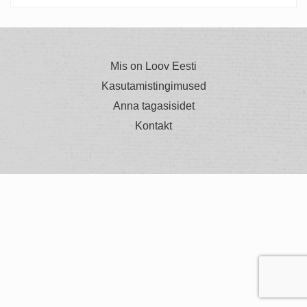
Mis on Loov Eesti
Kasutamistingimused
Anna tagasisidet
Kontakt