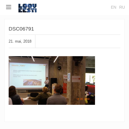
EN
RU
DSC06791
21. mai, 2018