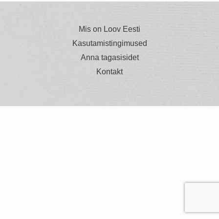
Mis on Loov Eesti
Kasutamistingimused
Anna tagasisidet
Kontakt