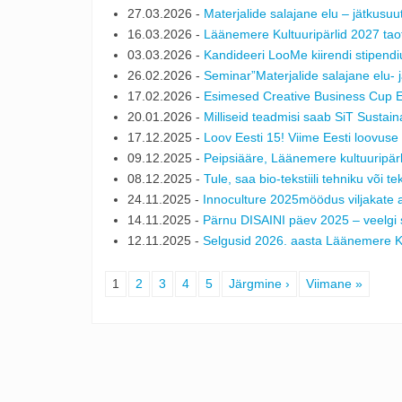
27.03.2026 -
Materjalide salajane elu – jätkusuutl
16.03.2026 -
Läänemere Kultuuripärlid 2027 tao
03.03.2026 -
Kandideeri LooMe kiirendi stipendi
26.02.2026 -
Seminar”Materjalide salajane elu- jä
17.02.2026 -
Esimesed Creative Business Cup Ees
20.01.2026 -
Milliseid teadmisi saab SiT Sustai
17.12.2025 -
Loov Eesti 15! Viime Eesti loovuse
09.12.2025 -
Peipsiääre, Läänemere kultuuripärl 
08.12.2025 -
Tule, saa bio-tekstiili tehniku või t
24.11.2025 -
Innoculture 2025möödus viljakate 
14.11.2025 -
Pärnu DISAINI päev 2025 – veelgi 
12.11.2025 -
Selgusid 2026. aasta Läänemere Ku
1
2
3
4
5
Järgmine ›
Viimane »