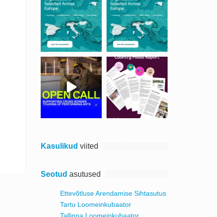
Kasulikud
viited
Seotud
asutused
Ettevõtluse Arendamise Sihtasutus
Tartu Loomeinkubaator
Tallinna Loomeinkubaator