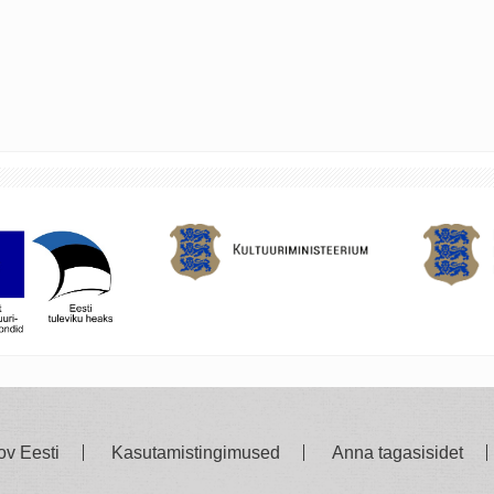
ov Eesti
Kasutamistingimused
Anna tagasisidet