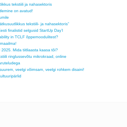
ikkus tekstiili ja nahasektoris
tlemine on avatud!
umile
tkusuutlikkus tekstiili- ja nahasektoris”
ti finalistid selgusid StartUp Day’l
nability in TCLF õppemoodulitest?
 maailma!
2025. Mida tiitliaasta kaasa tõi?
ekstiili ringlussevõtu mikrokraad, online
aruteludega
suurem, veelgi võimsam, veelgi rohkem disaini!
ltuuripärlid