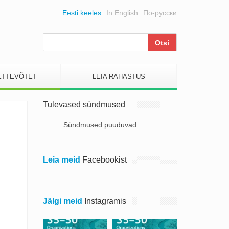
Eesti keeles
In English
По-русски
ETTEVÕTET
LEIA RAHASTUS
Tulevased sündmused
Sündmused puuduvad
Leia meid
Facebookist
Jälgi meid
Instagramis