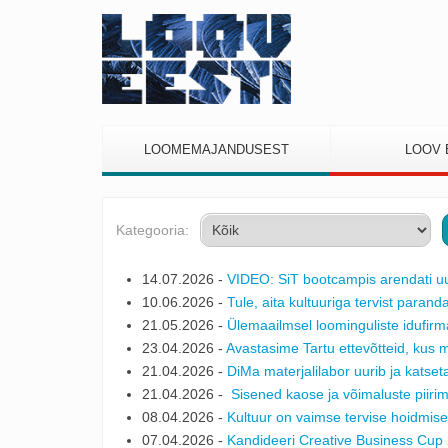
LOOMEMAJANDUSEST
LOOV 
Kategooria:
14.07.2026 -
VIDEO: SiT bootcampis arendati uus
10.06.2026 -
Tule, aita kultuuriga tervist parand
21.05.2026 -
Ülemaailmsel loominguliste idufirma
23.04.2026 -
Avastasime Tartu ettevõtteid, kus ma
21.04.2026 -
DiMa materjalilabor uurib ja katset
21.04.2026 -
Sisened kaose ja võimaluste piiri
08.04.2026 -
Kultuur on vaimse tervise hoidmise
07.04.2026 -
Kandideeri Creative Business Cup