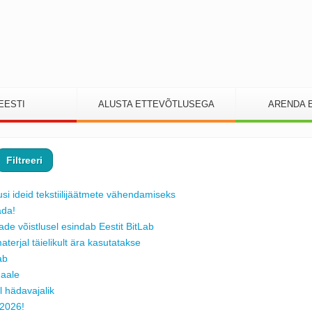
EESTI
ALUSTA ETTEVÕTLUSEGA
ARENDA 
Filtreeri
i ideid tekstiilijäätmete vähendamiseks
ada!
de võistlusel esindab Eestit BitLab
terjal täielikult ära kasutatakse
ab
maale
l hädavajalik
 2026!