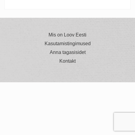
Mis on Loov Eesti
Kasutamistingimused
Anna tagasisidet
Kontakt