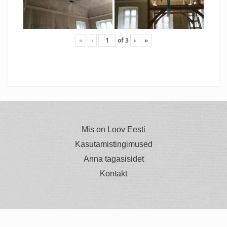
«
‹
of
3
›
»
Mis on Loov Eesti
Kasutamistingimused
Anna tagasisidet
Kontakt