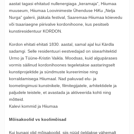
aastat tagasi ehitatud nullenergiaga „keramaja“, Hiiumaa
muuseum, Hiiumaa Loovinimeste Ühenduse HiKu „Nelja
Nurga“ galerii, jääkala festival, Saaremaa-Hiiumaa köievedu
või tsaariaegne piirivalve kordonihoone, kus pesitseb
kunstiresidentuur KORDON.
Kordon ehitati ehitati 1830. aastal, samal ajal kui Kärdla
sadamgi. Selle residentuuri eestvedajad on sisearhitektid
Urmo ja Tüüne-Kristin Vaikla. Moodsas, kuid algupärases
vormis säilinud kordonihoones tegeletakse aastaringselt
kunstiprojektide ja sündmuste kureerimise ning
korraldamisega Hiiumaal. Nad pakuvad elu- ja
loometingimusi kunstnikele, filmitegijatele, arhitektidele ja
paljudele teistele, et avastada ja aktiveerida kohti ning
mõtteid.
Kalevi kommid ja Hiiumaa
Mõisakoolid vs koolimõisad
Kui kunagi olid mõisakoolid, siis nüüd öeldakse vähemalt