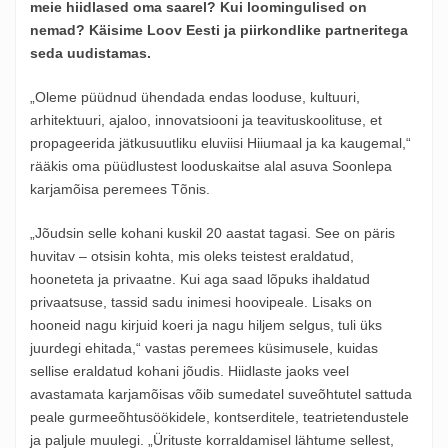
meie hiidlased oma saarel? Kui loomingulised on
nemad? Käisime Loov Eesti ja piirkondlike partneritega
seda uudistamas.
„Oleme püüdnud ühendada endas looduse, kultuuri,
arhitektuuri, ajaloo, innovatsiooni ja teavituskoolituse, et
propageerida jätkusuutliku eluviisi Hiiumaal ja ka kaugemal,“
rääkis oma püüdlustest looduskaitse alal asuva Soonlepa
karjamõisa peremees Tõnis.
„Jõudsin selle kohani kuskil 20 aastat tagasi. See on päris
huvitav – otsisin kohta, mis oleks teistest eraldatud,
hooneteta ja privaatne. Kui aga saad lõpuks ihaldatud
privaatsuse, tassid sadu inimesi hoovipeale. Lisaks on
hooneid nagu kirjuid koeri ja nagu hiljem selgus, tuli üks
juurdegi ehitada,“ vastas peremees küsimusele, kuidas
sellise eraldatud kohani jõudis. Hiidlaste jaoks veel
avastamata karjamõisas võib sumedatel suveõhtutel sattuda
peale gurmeeõhtusöökidele, kontserditele, teatrietendustele
ja paljule muulegi. „Ürituste korraldamisel lähtume sellest,