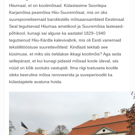
Hiiumaal, et on koolimõisad. Külastasime Soonlepa
Karjamõisa peamõisa Hiiu-Suuremõisat, mis on üks
suurejoonelisemaid barokkstiilis mõisaansambleid Eestimaal.
Seal tegutsevad Hiiumaa ametikool ja Suuremõisa lasteaed-
põhikool, kunagi sai alguse ka aastatel 1829–1940
tegutsenud Hiiu-Kärdla kalevivabrik, mis oli Eesti vanemaid
tekstiilitööstuse suurettevõtteid. Kindlasti tekitab see
küsimuse, et miks siis öeldakse ikkagi koolimõis? Aga seda
sellepärast, et kui kunagi pidasid mõisad koole üleval, siis
nüüd on kõik sootuks vastupidi. Ilma riigi toetuseta koolile
oleks keeruline mõisa renoveerida ja suveperiooditi ka
külastajatele avatuna hoida.