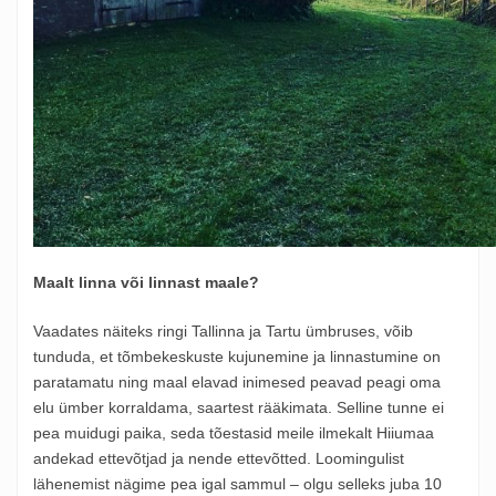
Maalt linna või linnast maale?
Vaadates näiteks ringi Tallinna ja Tartu ümbruses, võib
tunduda, et tõmbekeskuste kujunemine ja linnastumine on
paratamatu ning maal elavad inimesed peavad peagi oma
elu ümber korraldama, saartest rääkimata. Selline tunne ei
pea muidugi paika, seda tõestasid meile ilmekalt Hiiumaa
andekad ettevõtjad ja nende ettevõtted. Loomingulist
lähenemist nägime pea igal sammul – olgu selleks juba 10