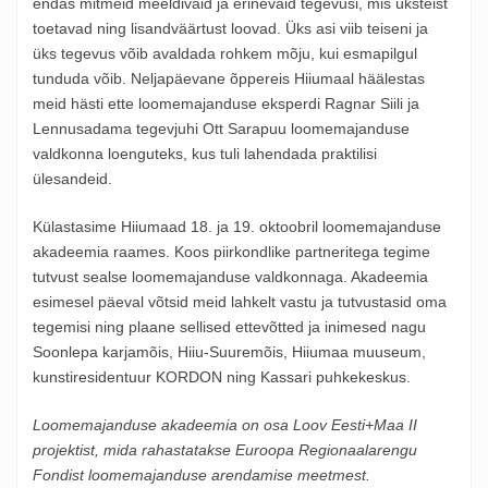
endas mitmeid meeldivaid ja erinevaid tegevusi, mis üksteist
toetavad ning lisandväärtust loovad. Üks asi viib teiseni ja
üks tegevus võib avaldada rohkem mõju, kui esmapilgul
tunduda võib. Neljapäevane õppereis Hiiumaal häälestas
meid hästi ette loomemajanduse eksperdi Ragnar Siili ja
Lennusadama tegevjuhi Ott Sarapuu loomemajanduse
valdkonna loenguteks, kus tuli lahendada praktilisi
ülesandeid.
Külastasime Hiiumaad 18. ja 19. oktoobril loomemajanduse
akadeemia raames. Koos piirkondlike partneritega tegime
tutvust sealse loomemajanduse valdkonnaga. Akadeemia
esimesel päeval võtsid meid lahkelt vastu ja tutvustasid oma
tegemisi ning plaane sellised ettevõtted ja inimesed nagu
Soonlepa karjamõis, Hiiu-Suuremõis, Hiiumaa muuseum,
kunstiresidentuur KORDON ning Kassari puhkekeskus.
Loomemajanduse akadeemia on osa Loov Eesti+Maa II
projektist, mida rahastatakse Euroopa Regionaalarengu
Fondist loomemajanduse arendamise meetmest.