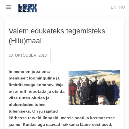
EN
RU
Valem edukateks tegemisteks
(Hiiu)maal
20. OKTOOBER, 2018
Inimene on juba oma
olemuselt loominguline ja
ümbritsevaga kohanev. Vaja
on ainult nuputada ja otsida
viise uutes oludes ja
olukordades toime
tulemiseks. On ju rajatud
kõrbesse terveid linnasid, merele saari ja kosmosesse
jaamu. Kuidas aga saavad hakkama lääne-eestlased,