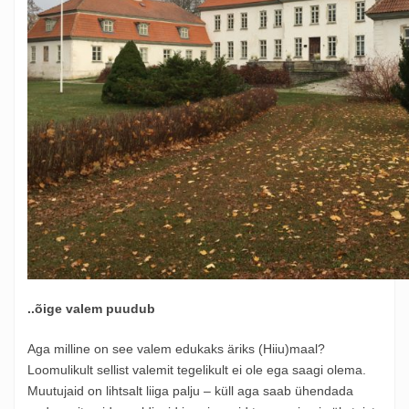
..õige valem puudub
Aga milline on see valem edukaks äriks (Hiiu)maal?
Loomulikult sellist valemit tegelikult ei ole ega saagi olema.
Muutujaid on lihtsalt liiga palju – küll aga saab ühendada