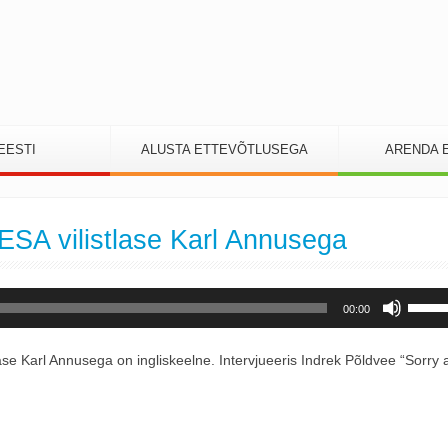
EESTI
ALUSTA ETTEVÕTLUSEGA
ARENDA 
PESA vilistlase Karl Annusega
Helitu
00:00
suure
või
lase Karl Annusega on ingliskeelne. Intervjueeris Indrek Põldvee “Sorry 
vähen
kasut
noolek
üles/al