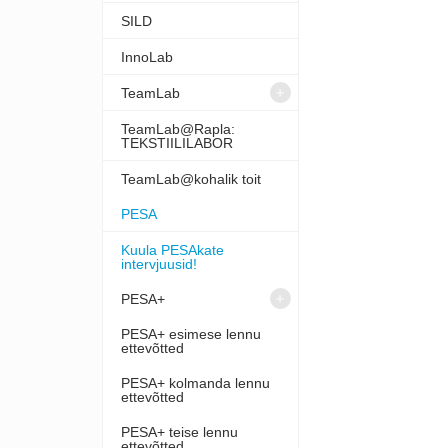
SILD
InnoLab
TeamLab
TeamLab@Rapla:
TEKSTIILILABOR
TeamLab@kohalik toit
PESA
Kuula PESAkate
intervjuusid!
PESA+
PESA+ esimese lennu
ettevõtted
PESA+ kolmanda lennu
ettevõtted
PESA+ teise lennu
ettevõtted