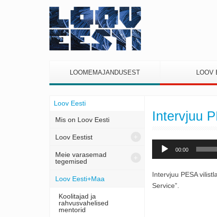
LOOMEMAJANDUSEST
LOOV 
Loov Eesti
Intervjuu 
Mis on Loov Eesti
Loov Eestist
Audioesitaja
00:00
Meie varasemad
tegemised
Intervjuu PESA vilist
Loov Eesti+Maa
Service”.
Koolitajad ja
rahvusvahelised
mentorid