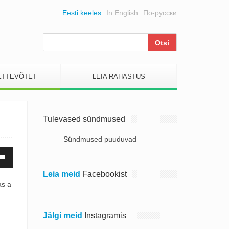
Eesti keeles
In English
По-русски
ETTEVÕTET
LEIA RAHASTUS
Tulevased sündmused
Sündmused puuduvad
gevuse
ndamiseks
Leia meid
Facebookist
as a
damiseks
a
lahve
Jälgi meid
Instagramis
la.